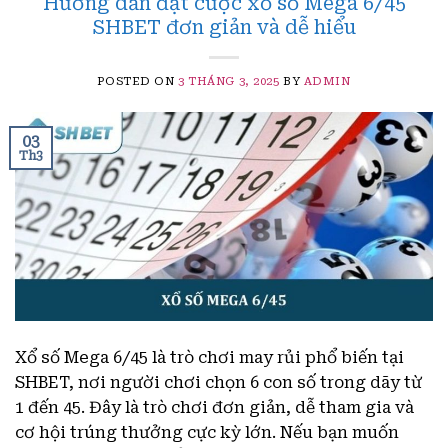
Hướng dẫn đặt cược xổ số Mega 6/45
SHBET đơn giản và dễ hiểu
POSTED ON
3 THÁNG 3, 2025
BY
ADMIN
03
Th3
Xổ số Mega 6/45 là trò chơi may rủi phổ biến tại
SHBET, nơi người chơi chọn 6 con số trong dãy từ
1 đến 45. Đây là trò chơi đơn giản, dễ tham gia và
cơ hội trúng thưởng cực kỳ lớn. Nếu bạn muốn