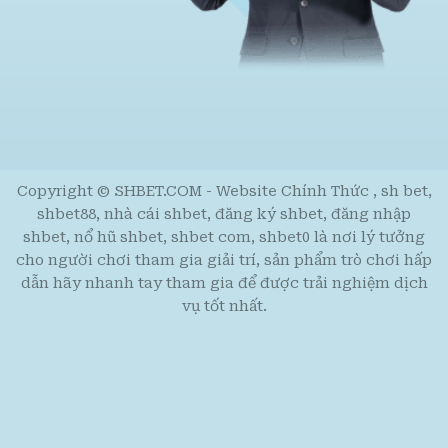
Copyright © SHBET.COM - Website Chính Thức , sh bet,
shbet88, nhà cái shbet, đăng ký shbet, đăng nhập
shbet, nổ hũ shbet, shbet com, shbet0 là nơi lý tưởng
cho người chơi tham gia giải trí, sản phẩm trò chơi hấp
dẫn hãy nhanh tay tham gia để được trải nghiệm dịch
vụ tốt nhất.