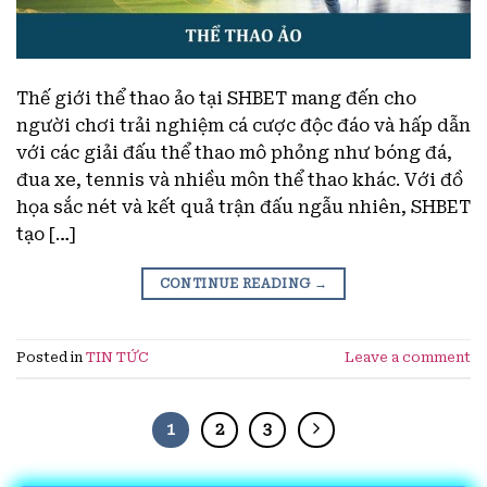
Thế giới thể thao ảo tại SHBET mang đến cho
người chơi trải nghiệm cá cược độc đáo và hấp dẫn
với các giải đấu thể thao mô phỏng như bóng đá,
đua xe, tennis và nhiều môn thể thao khác. Với đồ
họa sắc nét và kết quả trận đấu ngẫu nhiên, SHBET
tạo […]
CONTINUE READING
→
Posted in
TIN TỨC
Leave a comment
1
2
3