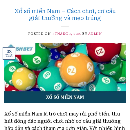
Xổ số miền Nam – Cách chơi, cơ cấu
giải thưởng và mẹo trúng
POSTED ON
3 THÁNG 3, 2025
BY
ADMIN
03
Th3
Xổ số miền Nam là trò chơi may rủi phổ biến, thu
hút đông đảo người chơi nhờ cơ cấu giải thưởng
hấp dẫn và cách tham gia đơn giản. Với nhiều hình