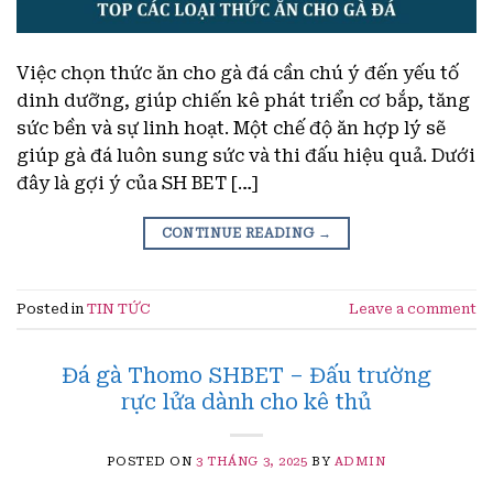
Việc chọn thức ăn cho gà đá cần chú ý đến yếu tố
dinh dưỡng, giúp chiến kê phát triển cơ bắp, tăng
sức bền và sự linh hoạt. Một chế độ ăn hợp lý sẽ
giúp gà đá luôn sung sức và thi đấu hiệu quả. Dưới
đây là gợi ý của SH BET […]
CONTINUE READING
→
Posted in
TIN TỨC
Leave a comment
Đá gà Thomo SHBET – Đấu trường
rực lửa dành cho kê thủ
POSTED ON
3 THÁNG 3, 2025
BY
ADMIN