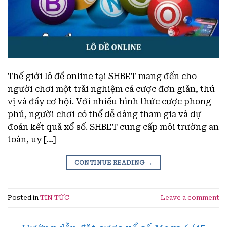
Thế giới lô đề online tại SHBET mang đến cho
người chơi một trải nghiệm cá cược đơn giản, thú
vị và đầy cơ hội. Với nhiều hình thức cược phong
phú, người chơi có thể dễ dàng tham gia và dự
đoán kết quả xổ số. SHBET cung cấp môi trường an
toàn, uy […]
CONTINUE READING
→
Posted in
TIN TỨC
Leave a comment