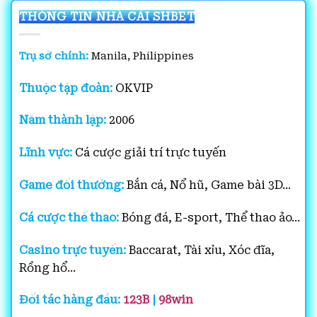
THÔNG TIN NHÀ CÁI SHBET
Trụ sở chính:
Manila, Philippines
Thuộc tập đoàn:
OKVIP
Năm thành lập:
2006
Lĩnh vực:
Cá cược giải trí trực tuyến
Game đổi thưởng:
Bắn cá, Nổ hũ, Game bài 3D...
Cá cược thể thao:
Bóng đá, E-sport, Thể thao ảo...
Casino trực tuyến:
Baccarat, Tài xỉu, Xóc đĩa,
Rồng hổ...
Đối tác hàng đầu:
123B
|
98win