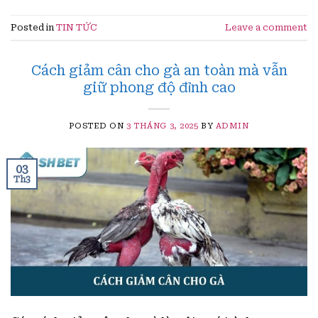
Posted in
TIN TỨC
Leave a comment
Cách giảm cân cho gà an toàn mà vẫn
giữ phong độ đỉnh cao
POSTED ON
3 THÁNG 3, 2025
BY
ADMIN
03
Th3