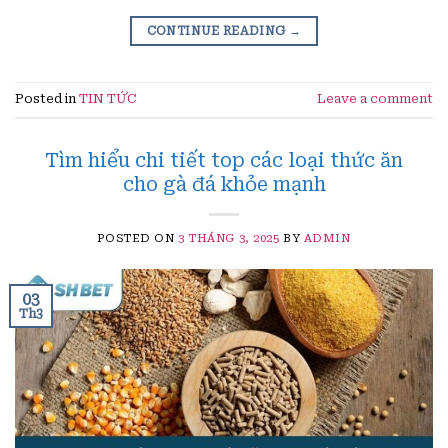
CONTINUE READING
→
Posted in
TIN TỨC
Leave a comment
Tìm hiểu chi tiết top các loại thức ăn
cho gà đá khỏe mạnh
POSTED ON
3 THÁNG 3, 2025
BY
ADMIN
03
Th3