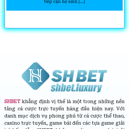
tiếp cận hệ sinh [...]
SHBET
khẳng định vị thế là một trong những nền
tảng cá cược trực tuyến hàng đầu hiện nay. Với
danh mục dịch vụ phong phú từ cá cược thể thao,
casino trực tuyến, game bài đến các tựa game giải