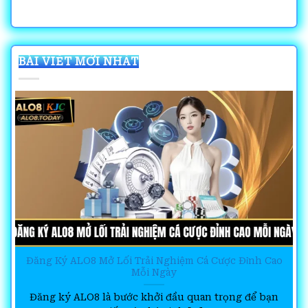
BÀI VIẾT MỚI NHẤT
Đăng Ký ALO8 Mở Lối Trải Nghiệm Cá Cược Đỉnh Cao
Mỗi Ngày
Đăng ký ALO8 là bước khởi đầu quan trọng để bạn