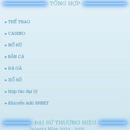
TỔNG HỢP
THỂ THAO
CASINO
NỔ HŨ
BẮN CÁ
ĐÁ GÀ
XỔ SỐ
Hợp tác đại lý
Khuyến mãi SHBET
ĐẠI SỨ THƯƠNG HIỆU
Iniesta Năm 2024 - 2025