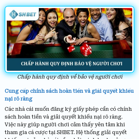
Chấp hành quy định về bảo vệ người chơi
Cung cấp chính sách hoàn tiền và giải quyết khiếu
nại rõ ràng
Các nhà cái muốn đăng ký giấy phép cần có chính
sách hoàn tiền và giải quyết khiếu nại rõ ràng.
Việc này giúp người chơi cảm thấy yên tâm khi
tham gia cá cược tại SHBET. Hệ thống giải quyết