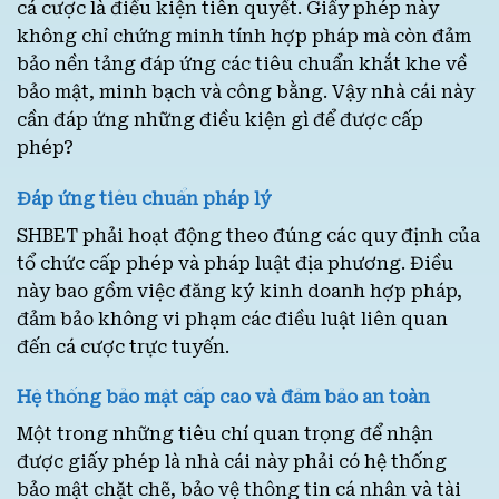
cá cược là điều kiện tiên quyết. Giấy phép này
không chỉ chứng minh tính hợp pháp mà còn đảm
bảo nền tảng đáp ứng các tiêu chuẩn khắt khe về
bảo mật, minh bạch và công bằng. Vậy nhà cái này
cần đáp ứng những điều kiện gì để được cấp
phép?
Đáp ứng tiêu chuẩn pháp lý
SHBET phải hoạt động theo đúng các quy định của
tổ chức cấp phép và pháp luật địa phương. Điều
này bao gồm việc đăng ký kinh doanh hợp pháp,
đảm bảo không vi phạm các điều luật liên quan
đến cá cược trực tuyến.
Hệ thống bảo mật cấp cao và đảm bảo an toàn
Một trong những tiêu chí quan trọng để nhận
được giấy phép là nhà cái này phải có hệ thống
bảo mật chặt chẽ, bảo vệ thông tin cá nhân và tài