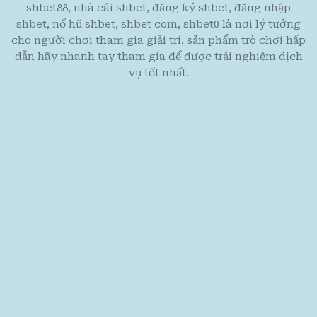
shbet88, nhà cái shbet, đăng ký shbet, đăng nhập
shbet, nổ hũ shbet, shbet com, shbet0 là nơi lý tưởng
cho người chơi tham gia giải trí, sản phẩm trò chơi hấp
dẫn hãy nhanh tay tham gia để được trải nghiệm dịch
vụ tốt nhất.