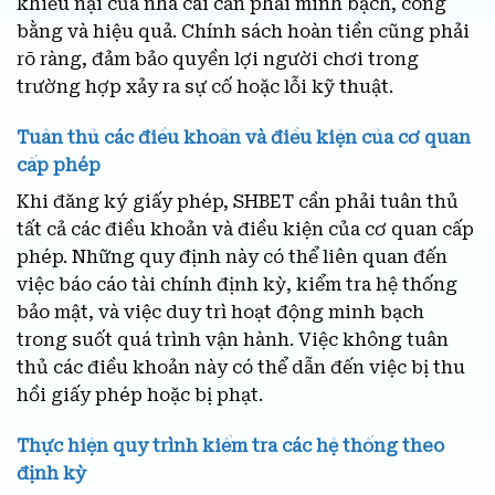
khiếu nại của nhà cái cần phải minh bạch, công
bằng và hiệu quả. Chính sách hoàn tiền cũng phải
rõ ràng, đảm bảo quyền lợi người chơi trong
trường hợp xảy ra sự cố hoặc lỗi kỹ thuật.
Tuân thủ các điều khoản và điều kiện của cơ quan
cấp phép
Khi đăng ký giấy phép, SHBET cần phải tuân thủ
tất cả các điều khoản và điều kiện của cơ quan cấp
phép. Những quy định này có thể liên quan đến
việc báo cáo tài chính định kỳ, kiểm tra hệ thống
bảo mật, và việc duy trì hoạt động minh bạch
trong suốt quá trình vận hành. Việc không tuân
thủ các điều khoản này có thể dẫn đến việc bị thu
hồi giấy phép hoặc bị phạt.
Thực hiện quy trình kiểm tra các hệ thống theo
định kỳ