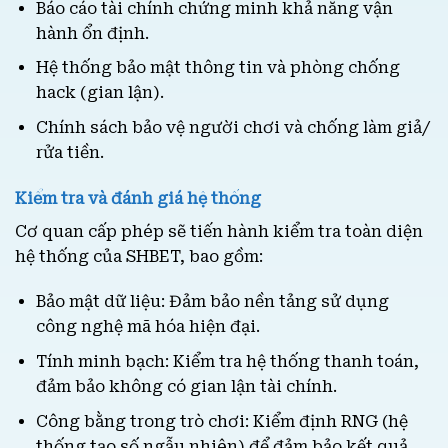
Báo cáo tài chính chứng minh khả năng vận
hành ổn định.
Hệ thống bảo mật thông tin và phòng chống
hack (gian lận).
Chính sách bảo vệ người chơi và chống làm giả/
rửa tiền.
Kiểm tra và đánh giá hệ thống
Cơ quan cấp phép sẽ tiến hành kiểm tra toàn diện
hệ thống của SHBET, bao gồm:
Bảo mật dữ liệu: Đảm bảo nền tảng sử dụng
công nghệ mã hóa hiện đại.
Tính minh bạch: Kiểm tra hệ thống thanh toán,
đảm bảo không có gian lận tài chính.
Công bằng trong trò chơi: Kiểm định RNG (hệ
thống tạo số ngẫu nhiên) để đảm bảo kết quả