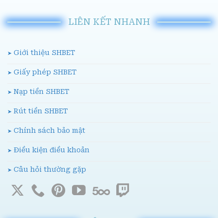
LIÊN KẾT NHANH
Giới thiệu SHBET
Giấy phép SHBET
Nạp tiền SHBET
Rút tiền SHBET
Chính sách bảo mật
Điều kiện điều khoản
Câu hỏi thường gặp