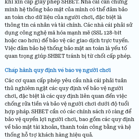
khi xin cấp giấy phép SHBET. Nhà cái cần chứng
minh hệ thống bảo mật của mình có thể đảm bảo
an toàn cho dữ liệu của người chơi, đặc biệt là
thông tin cá nhân và tài chính. Các nhà cái phải sử
dụng công nghệ mã hóa mạnh mẽ (SSL 128-bit
hoặc cao hơn) để bảo vệ các giao dịch trực tuyến.
Việc đảm bảo hệ thống bảo mật an toàn là yếu tố
quan trọng giúp SHBET tránh bị từ chối cấp phép.
Chấp hành quy định về bảo vệ người chơi
Các cơ quan cấp phép yêu cầu nhà cái phải tuân
thủ nghiêm ngặt các quy định về bảo vệ người
chơi, đặc biệt là các quy định liên quan đến việc
chống rửa tiền và bảo vệ người chơi dưới độ tuổi
hợp pháp. SHBET cần có các chính sách rõ ràng để
bảo vệ quyền lợi người chơi, bao gồm các quy định
về bảo mật tài khoản, thanh toán công bằng và hệ
thống hỗ trợ khách hàng hiệu quả.