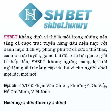
SHBET
khẳng định vị thế là một trong những nền
tảng cá cược trực tuyến hàng đầu hiện nay. Với
danh mục dịch vụ phong phú từ cá cược thể thao,
casino trực tuyến, game bài đến các tựa game giải
trí hấp dẫn, SHBET không ngừng mang lại trải
nghiệm giải trí đẳng cấp và thú vị cho người chơi
mọi lúc, mọi nơi.
Địa chỉ
: 69/D10 Phạm Văn Chiêu, Phường 9, Gò Vấp,
Hồ Chí Minh, Việt Nam
Hashtag: #shbetluxury #shbet