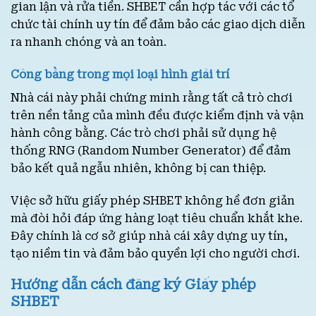
gian lận và rửa tiền. SHBET cần hợp tác với các tổ
chức tài chính uy tín để đảm bảo các giao dịch diễn
ra nhanh chóng và an toàn.
Công bằng trong mọi loại hình giải trí
Nhà cái này phải chứng minh rằng tất cả trò chơi
trên nền tảng của mình đều được kiểm định và vận
hành công bằng. Các trò chơi phải sử dụng hệ
thống RNG (Random Number Generator) để đảm
bảo kết quả ngẫu nhiên, không bị can thiệp.
Việc sở hữu giấy phép SHBET không hề đơn giản
mà đòi hỏi đáp ứng hàng loạt tiêu chuẩn khắt khe.
Đây chính là cơ sở giúp nhà cái xây dựng uy tín,
tạo niềm tin và đảm bảo quyền lợi cho người chơi.
Hướng dẫn cách đăng ký Giấy phép
SHBET