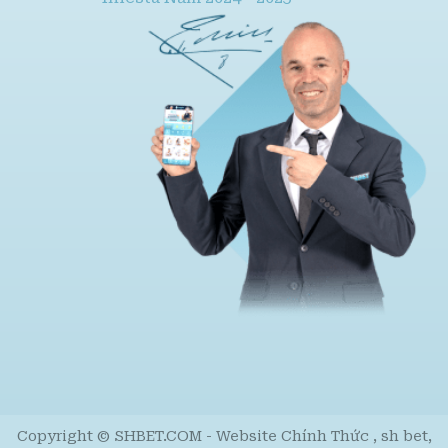
Copyright © SHBET.COM - Website Chính Thức , sh bet,