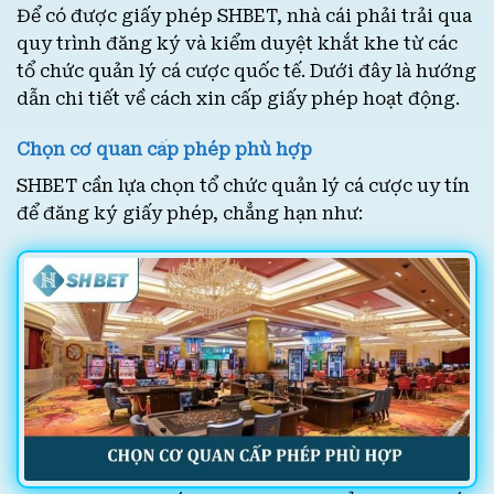
Để có được giấy phép SHBET, nhà cái phải trải qua
quy trình đăng ký và kiểm duyệt khắt khe từ các
tổ chức quản lý cá cược quốc tế. Dưới đây là hướng
dẫn chi tiết về cách xin cấp giấy phép hoạt động.
Chọn cơ quan cấp phép phù hợp
SHBET cần lựa chọn tổ chức quản lý cá cược uy tín
để đăng ký giấy phép, chẳng hạn như: