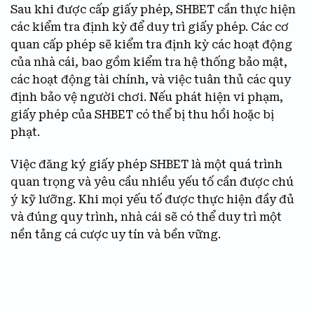
Sau khi được cấp giấy phép, SHBET cần thực hiện
các kiểm tra định kỳ để duy trì giấy phép. Các cơ
quan cấp phép sẽ kiểm tra định kỳ các hoạt động
của nhà cái, bao gồm kiểm tra hệ thống bảo mật,
các hoạt động tài chính, và việc tuân thủ các quy
định bảo vệ người chơi. Nếu phát hiện vi phạm,
giấy phép của SHBET có thể bị thu hồi hoặc bị
phạt.
Việc đăng ký giấy phép SHBET là một quá trình
quan trọng và yêu cầu nhiều yếu tố cần được chú
ý kỹ lưỡng. Khi mọi yếu tố được thực hiện đầy đủ
và đúng quy trình, nhà cái sẽ có thể duy trì một
nền tảng cá cược uy tín và bền vững.