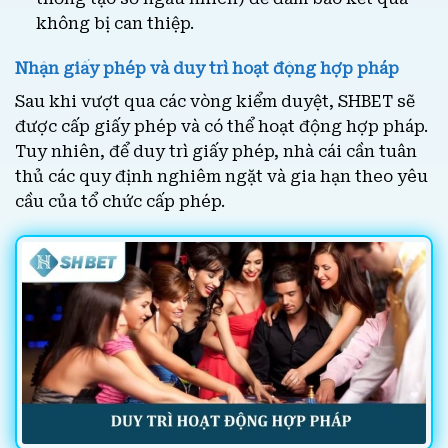
không bị can thiệp.
Nhận giấy phép và duy trì hoạt động hợp pháp
Sau khi vượt qua các vòng kiểm duyệt, SHBET sẽ
được cấp giấy phép và có thể hoạt động hợp pháp.
Tuy nhiên, để duy trì giấy phép, nhà cái cần tuân
thủ các quy định nghiêm ngặt và gia hạn theo yêu
cầu của tổ chức cấp phép.