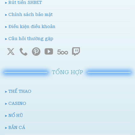
Rút tiền SHBET
Chính sách bảo mật
Điều kiện điều khoản
Câu hỏi thường gặp
TỔNG HỢP
THỂ THAO
CASINO
NỔ HŨ
BẮN CÁ