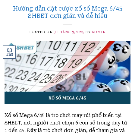
Hướng dẫn đặt cược xổ số Mega 6/45
SHBET đơn giản và dễ hiểu
POSTED ON
3 THÁNG 3, 2025
BY
ADMIN
03
Th3
Xổ số Mega 6/45 là trò chơi may rủi phổ biến tại
SHBET, nơi người chơi chọn 6 con số trong dãy từ
1 đến 45. Đây là trò chơi đơn giản, dễ tham gia và