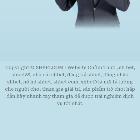
Copyright © SHBET.COM - Website Chính Thức , sh bet,
shbet88, nhà cái shbet, đăng ký shbet, đăng nhập
shbet, nổ hũ shbet, shbet com, shbet0 là nơi lý tưởng
cho người chơi tham gia giải trí, sản phẩm trò chơi hấp
dẫn hãy nhanh tay tham gia để được trải nghiệm dịch
vụ tốt nhất.