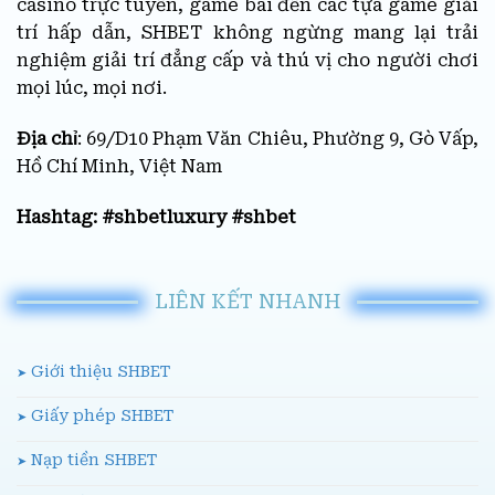
casino trực tuyến, game bài đến các tựa game giải
trí hấp dẫn, SHBET không ngừng mang lại trải
nghiệm giải trí đẳng cấp và thú vị cho người chơi
mọi lúc, mọi nơi.
Địa chỉ
: 69/D10 Phạm Văn Chiêu, Phường 9, Gò Vấp,
Hồ Chí Minh, Việt Nam
Hashtag: #shbetluxury #shbet
LIÊN KẾT NHANH
Giới thiệu SHBET
Giấy phép SHBET
Nạp tiền SHBET