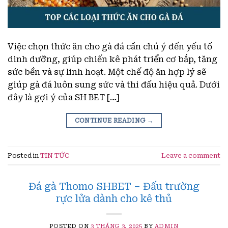
Việc chọn thức ăn cho gà đá cần chú ý đến yếu tố
dinh dưỡng, giúp chiến kê phát triển cơ bắp, tăng
sức bền và sự linh hoạt. Một chế độ ăn hợp lý sẽ
giúp gà đá luôn sung sức và thi đấu hiệu quả. Dưới
đây là gợi ý của SH BET […]
CONTINUE READING
→
Posted in
TIN TỨC
Leave a comment
Đá gà Thomo SHBET – Đấu trường
rực lửa dành cho kê thủ
POSTED ON
3 THÁNG 3, 2025
BY
ADMIN