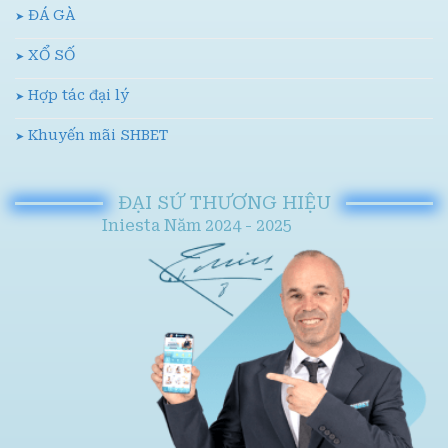
ĐÁ GÀ
XỔ SỐ
Hợp tác đại lý
Khuyến mãi SHBET
ĐẠI SỨ THƯƠNG HIỆU
Iniesta Năm 2024 - 2025