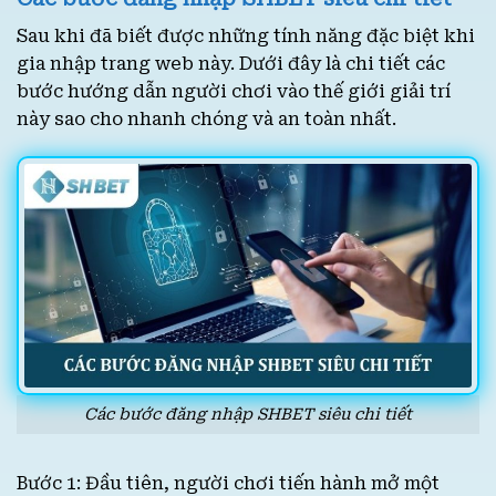
Sau khi đã biết được những tính năng đặc biệt khi
gia nhập trang web này. Dưới đây là chi tiết các
bước hướng dẫn người chơi vào thế giới giải trí
này sao cho nhanh chóng và an toàn nhất.
Các bước đăng nhập SHBET siêu chi tiết
Bước 1: Đầu tiên, người chơi tiến hành mở một