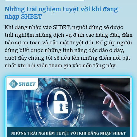
Những trải nghiệm tuyệt vời khi đăng
nhập SHBET
Khi đăng nhập vào SHBET, người dùng sẽ được
trải nghiệm những dịch vụ đỉnh cao hàng đầu, đảm
bảo sự an toàn và bảo mật tuyệt đối. Để giúp người
dùng biết được những tính năng độc đáo ở đây,
dưới đây chúng tôi sẽ nêu lên những điểm nổi bật
nhất khi hội viên tham gia vào nền tảng này: