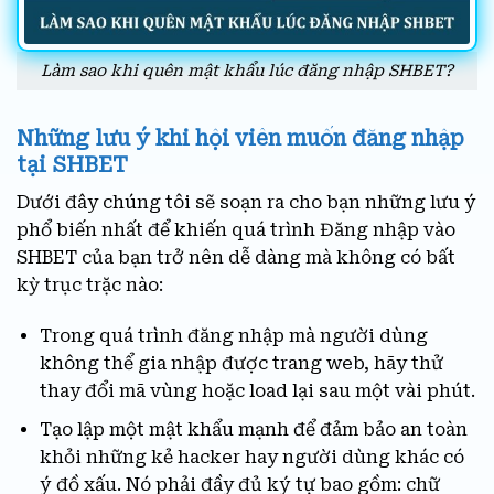
Làm sao khi quên mật khẩu lúc đăng nhập SHBET?
Những lưu ý khi hội viên muốn đăng nhập
tại SHBET
Dưới đây chúng tôi sẽ soạn ra cho bạn những lưu ý
phổ biến nhất để khiến quá trình Đăng nhập vào
SHBET của bạn trở nên dễ dàng mà không có bất
kỳ trục trặc nào:
Trong quá trình đăng nhập mà người dùng
không thể gia nhập được trang web, hãy thử
thay đổi mã vùng hoặc load lại sau một vài phút.
Tạo lập một mật khẩu mạnh để đảm bảo an toàn
khỏi những kẻ hacker hay người dùng khác có
ý đồ xấu. Nó phải đầy đủ ký tự bao gồm: chữ