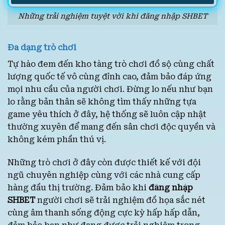
Những trải nghiệm tuyệt vời khi đăng nhập SHBET
Đa dạng trò chơi
Tự hào đem đến kho tàng trò chơi đồ sộ cùng chất
lượng quốc tế vô cùng đỉnh cao, đảm bảo đáp ứng
mọi nhu cầu của người chơi. Đừng lo nếu như bạn
lo rằng bản thân sẽ không tìm thấy những tựa
game yêu thích ở đây, hệ thống sẽ luôn cập nhật
thường xuyên để mang đến sân chơi độc quyền và
không kém phần thú vị.
Những trò chơi ở đây còn được thiết kế với đội
ngũ chuyên nghiệp cùng với các nhà cung cấp
hàng đầu thị trường. Đảm bảo khi
đăng nhập
SHBET
người chơi sẽ trải nghiệm đồ họa sắc nét
cùng âm thanh sống động cực kỳ hấp hấp dẫn,