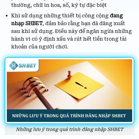
thường, chữ in hoa, số, ký tự đặc biệt
Khi sử dụng những thiết bị công cộng
đăng
nhập SHBET
, đảm bảo rằng bạn đã đăng xuất
sau khi sử dụng. Điều này để ngăn ngừa những
hành vi có ý định xấu và rút hết tiền trong tài
khoản của người chơi.
Những lưu ý trong quá trình đăng nhập SHBET