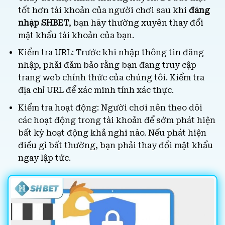
tốt hơn tài khoản của người chơi sau khi
đăng
nhập SHBET
, bạn hãy thường xuyên thay đổi
mật khẩu tài khoản của bạn.
Kiểm tra URL: Trước khi nhập thông tin đăng
nhập, phải đảm bảo rằng bạn đang truy cập
trang web chính thức của chúng tôi. Kiểm tra
địa chỉ URL để xác minh tính xác thực.
Kiểm tra hoạt động: Người chơi nên theo dõi
các hoạt động trong tài khoản để sớm phát hiện
bất kỳ hoạt động khả nghi nào. Nếu phát hiện
điều gì bất thường, bạn phải thay đổi mật khẩu
ngay lập tức.