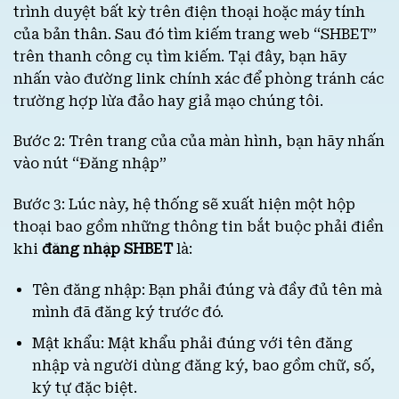
trình duyệt bất kỳ trên điện thoại hoặc máy tính
của bản thân. Sau đó tìm kiếm trang web “SHBET”
trên thanh công cụ tìm kiếm. Tại đây, bạn hãy
nhấn vào đường link chính xác để phòng tránh các
trường hợp lừa đảo hay giả mạo chúng tôi.
Bước 2: Trên trang của của màn hình, bạn hãy nhấn
vào nút “Đăng nhập”
Bước 3: Lúc này, hệ thống sẽ xuất hiện một hộp
thoại bao gồm những thông tin bắt buộc phải điền
khi
đăng nhập SHBET
là:
Tên đăng nhập: Bạn phải đúng và đầy đủ tên mà
mình đã đăng ký trước đó.
Mật khẩu: Mật khẩu phải đúng với tên đăng
nhập và người dùng đăng ký, bao gồm chữ, số,
ký tự đặc biệt.