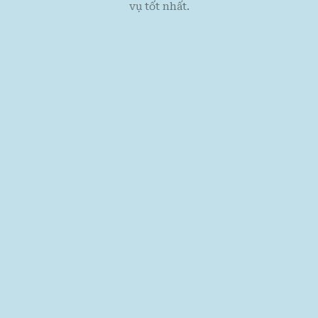
vụ tốt nhất.