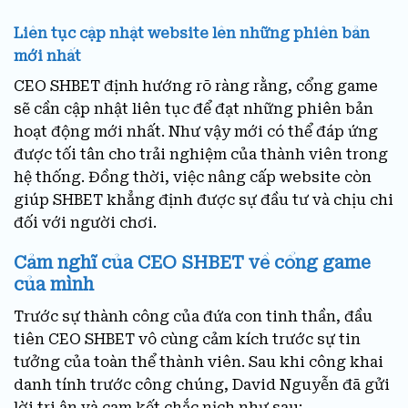
Liên tục cập nhật website lên những phiên bản
mới nhất
CEO SHBET định hướng rõ ràng rằng, cổng game
sẽ cần cập nhật liên tục để đạt những phiên bản
hoạt động mới nhất. Như vậy mới có thể đáp ứng
được tối tân cho trải nghiệm của thành viên trong
hệ thống. Đồng thời, việc nâng cấp website còn
giúp SHBET khẳng định được sự đầu tư và chịu chi
đối với người chơi.
Cảm nghĩ của CEO SHBET về cổng game
của mình
Trước sự thành công của đứa con tinh thần, đầu
tiên CEO SHBET vô cùng cảm kích trước sự tin
tưởng của toàn thể thành viên. Sau khi công khai
danh tính trước công chúng, David Nguyễn đã gửi
lời tri ân và cam kết chắc nịch như sau: