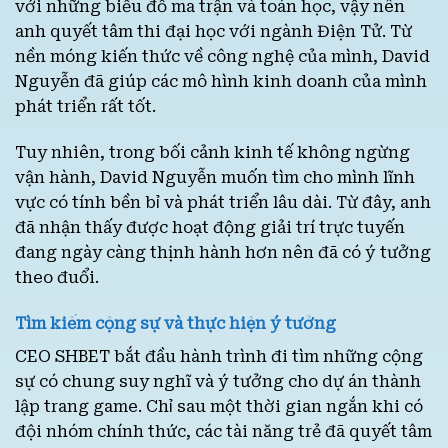
với những biểu đồ ma trận và toán học, vậy nên
anh quyết tâm thi đại học với ngành Điện Tử. Từ
nền móng kiến thức về công nghệ của mình, David
Nguyễn đã giúp các mô hình kinh doanh của mình
phát triển rất tốt.
Tuy nhiên, trong bối cảnh kinh tế không ngừng
vận hành, David Nguyễn muốn tìm cho mình lĩnh
vực có tính bền bỉ và phát triển lâu dài. Từ đây, anh
đã nhận thấy được hoạt động giải trí trực tuyến
đang ngày càng thịnh hành hơn nên đã có ý tưởng
theo đuổi.
Tìm kiếm cộng sự và thực hiện ý tưởng
CEO SHBET bắt đầu hành trình đi tìm những cộng
sự có chung suy nghĩ và ý tưởng cho dự án thành
lập trang game. Chỉ sau một thời gian ngắn khi có
đội nhóm chính thức, các tài năng trẻ đã quyết tâm