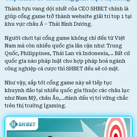
Thành tựu vang dội nhất của CEO SHBET chính là
giúp cổng game trở thành website giải trí top 1 tại
khu vực châu Á – Thái Bình Dương.
Người chơi tại cổng game không chỉ đến từ Việt
Nam mà còn nhiều quốc gia lân cận như: Trung
Quốc, Philippines, Thái Lan và Indonesia,… Bất cứ
quốc gia nào pháp luật cho hợp pháp hoá ngành
công nghiệp cá cược thì SHBET đều sẽ có mặt.
Như vậy, sắp tới cổng game này sẽ tiếp tục
khuynh đảo tại nhiều quốc gia thuộc các châu lục
như Nam Mỹ, châu Âu,…đánh dấu vị trí vững chắc
trên thị trường Igaming.