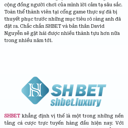
cộng đồng người chơi của mình lời cảm tạ sâu sắc.
Toàn thể thành viên tại cổng game thực sự đã bị
thuyết phục trước những mục tiêu rõ ràng anh đã
đặt ra. Chắc chắn SHBET và bản thân David
Nguyễn sẽ gặt hái được nhiều thành tựu hơn nữa
trong nhiều năm tới.
SHBET
khẳng định vị thế là một trong những nền
tảng cá cược trực tuyến hàng đầu hiện nay. Với