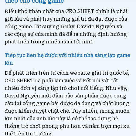
theo cho cổng game
Điều khó khăn nhất của CEO SHBET chính là phải
giữ lửa và phát huy những giá trị đã đạt được của
cổng game. Từ suy nghĩ này, Davide Nguyễn và
các cộng sự của mình đã đề ra những định hướng
phát triển trong nhiều năm tới như:
Tiếp tục liên hệ được với nhiều nhà sáng lập game
lớn
Để phát triển trên tư cách website giải trí quốc tế,
CEO SHBET đã phải làm việc và kết nối với rất
nhiều đơn vị sáng lập trò chơi nổi tiếng. Như vậy,
David Nguyễn mới đảm bảo sản phẩm được cung
cấp tại cổng game bài được đa dạng và chất lượng
được kiểm duyệt chặt chẽ. Tuy nhiên, mong muốn
lớn nhất của anh lúc này là có thể tạo dựng hệ
thống trò chơi phong phú hơn và nắm trọn mọi xu
thế trên thị trường.