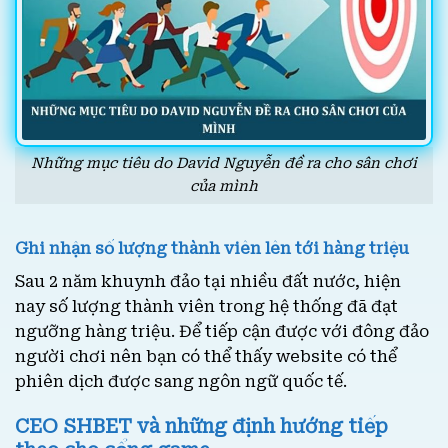
Những mục tiêu do David Nguyễn đề ra cho sân chơi
của mình
Ghi nhận số lượng thành viên lên tới hàng triệu
Sau 2 năm khuynh đảo tại nhiều đất nước, hiện
nay số lượng thành viên trong hệ thống đã đạt
ngưỡng hàng triệu. Để tiếp cận được với đông đảo
người chơi nên bạn có thể thấy website có thể
phiên dịch được sang ngôn ngữ quốc tế.
CEO SHBET và những định hướng tiếp