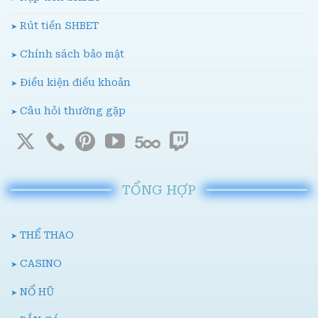
Rút tiền SHBET
Chính sách bảo mật
Điều kiện điều khoản
Câu hỏi thường gặp
TỔNG HỢP
THỂ THAO
CASINO
NỔ HŨ