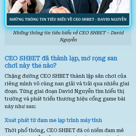
Những thông tin tiêu biểu về CEO SHBET – David
Nguyễn
CEO SHBET đã thành lập, mở rộng sân
chơi này thế nào?
Chặng đường CEO SHBET thành lập sân chơi của
riêng mình vô cùng nan giải và trải qua nhiều giai
đoạn. Từng giai đoạn David Nguyễn tìm hiểu thị
trường và phát triển thương hiệu cổng game bài
này như sau:
Xuất phát từ đam mê lập trình máy tính
Thời phổ thông, CEO SHBET đã có niềm đam mê