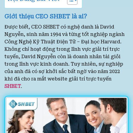
Giới thiệu CEO SHBET là ai?
Được biết, CEO SHBET có nghệ danh là David
Nguyễn, sinh năm 1994 và từng tốt nghiệp ngành
Công Nghệ Kỹ Thuật Điện Tử – Đại học Harvard.
Không chỉ hoạt động trong lĩnh vực giải trí trực
tuyến, David Nguyễn còn là doanh nhân tài giỏi
trong lĩnh vực kinh doanh. Tuy nhiên, sự nghiệp
của anh đã có sợ khởi sắc bất ngờ vào năm 2022
khi đã cho ra mắt website giải trí trực tuyến
SHBET
.